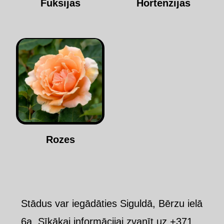
Fuksijas
Hortenzijas
Rozes
Stādus var iegādāties Siguldā, Bērzu ielā
6a. Sīkākai informācijai zvanīt uz +371