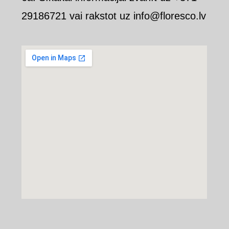
29186721 vai rakstot uz info@floresco.lv