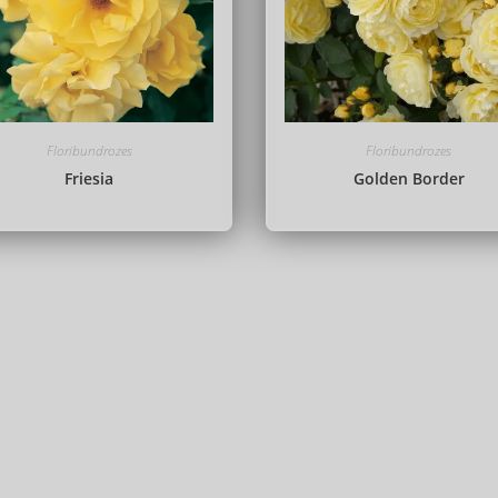
Floribundrozes
Floribundrozes
Friesia
Golden Border