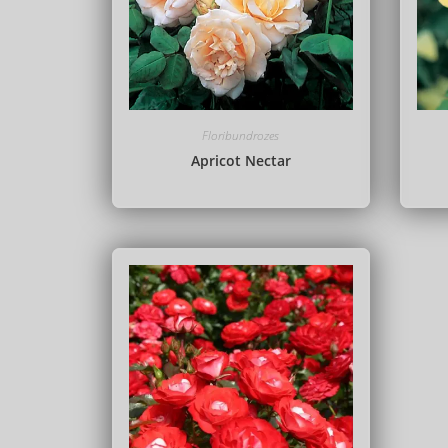
Floribundrozes
Apricot Nectar