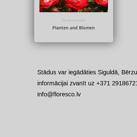
Floribundrozes
Planten and Blomen
Stādus var iegādāties Siguldā, Bērzu
informācijai zvanīt uz +371 29186721
info@floresco.lv