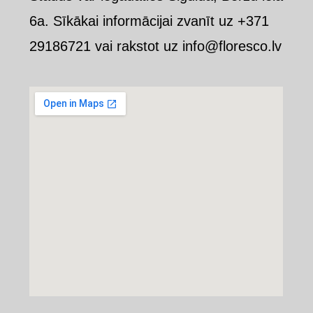
6a. Sīkākai informācijai zvanīt uz +371
29186721 vai rakstot uz info@floresco.lv