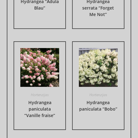
Hydrangea “Adula
Hydrangea
Blau”
serrata “Forget
Me Not”
Hortenzijas
Hortenzijas
Hydrangea
Hydrangea
paniculata
paniculata “Bobo”
“Vanille fraise”