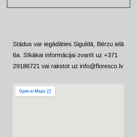
Stādus var iegādāties Siguldā, Bērzu ielā
6a. Sīkākai informācijai zvanīt uz +371
29186721 vai rakstot uz info@floresco.lv