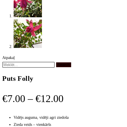
Atpakaļ
Search
Puts Folly
Price
€
7.00
–
€
12.00
range:
€7.00
Vidējs auguma, vidēji agri ziedoša
Zieda veids – vienkāršs