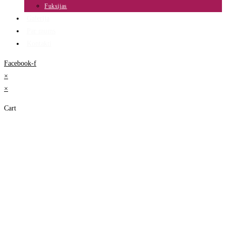
Fuksijas
Galerija
Par mums
Kontakti
Facebook-f
×
×
Cart