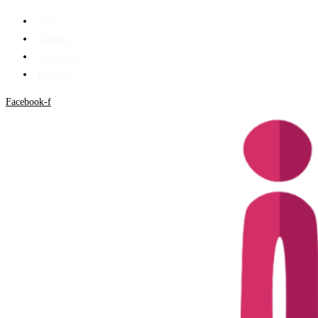
Stādi
Galerija
Par mums
Kontakti
Facebook-f