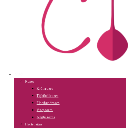
Stādi
Rozes
Krūmrozes
Tējhibrīdrozes
Floribundrozes
Vīteņrozes
Angļu rozes
Hortenzijas