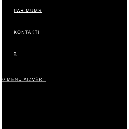
PAR MUMS
KONTAKTI
0
0
MENU
AIZVĒRT
Stādi
Rozes
Krūmrozes
Tējhibrīdrozes