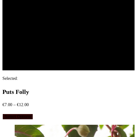
Floribundrozes
Vīteņrozes
Angļu rozes
Hortenzijas
Fuksijas
Galerija
Par mums
Kontakti
0
Selected:
Puts Folly
Price
€
7.00
–
€
12.00
range:
Select Options
€7.00
through
€12.00