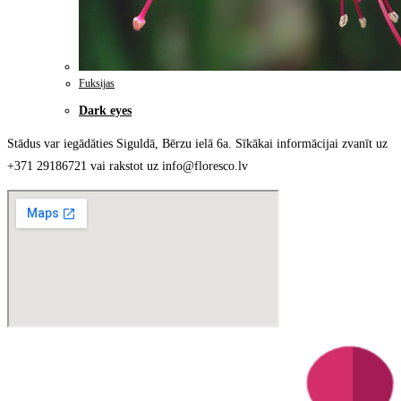
Fuksijas
Dark eyes
Stādus var iegādāties Siguldā, Bērzu ielā 6a. Sīkākai informācijai zvanīt uz
+371 29186721 vai rakstot uz info@floresco.lv