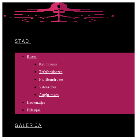
Skip
to
content
STĀDI
Rozes
Krūmrozes
Tējhibrīdrozes
Floribundrozes
Vīteņrozes
Angļu rozes
Hortenzijas
Fuksijas
GALERIJA