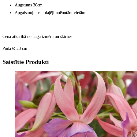
through
Augstums 30cm
€12.00
Apgaismojums – daļēji noēnotām vietām
Cena atkarībā no auga izmēra un šķirnes
Poda Ø 23 cm
Saistītie Produkti