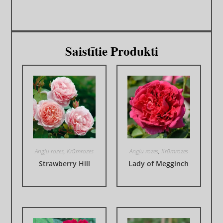
Saistītie Produkti
Angļu rozes
,
Krūmrozes
Angļu rozes
,
Krūmrozes
Strawberry Hill
Lady of Megginch