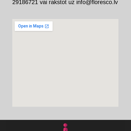
29186721 vai rakstot uz info@floresco.lv