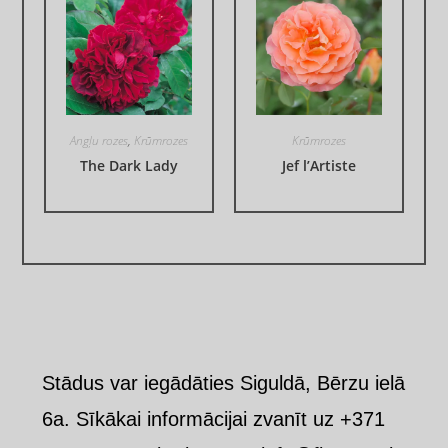
Angļu rozes
,
Krūmrozes
Krūmrozes
The Dark Lady
Jef l’Artiste
Stādus var iegādāties Siguldā, Bērzu ielā
6a. Sīkākai informācijai zvanīt uz +371