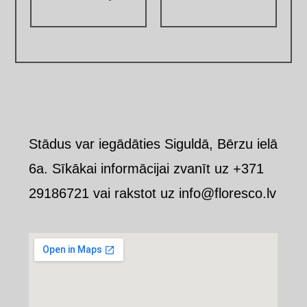
Stādus var iegādāties Siguldā, Bērzu ielā
6a. Sīkākai informācijai zvanīt uz +371
29186721 vai rakstot uz info@floresco.lv