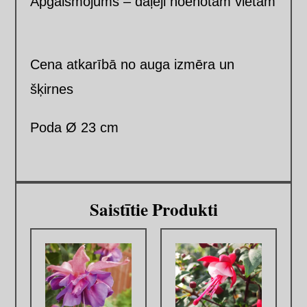
Apgaismojums – daļēji noēnotām vietām
Cena atkarībā no auga izmēra un
šķirnes
Poda Ø 23 cm
Saistītie Produkti