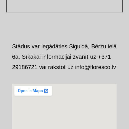
Stādus var iegādāties Siguldā, Bērzu ielā
6a. Sīkākai informācijai zvanīt uz +371
29186721 vai rakstot uz info@floresco.lv